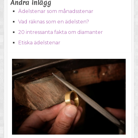
Andra inlägg
Ädelstenar som månadsstenar
Vad räknas som en ädelsten?
20 intressanta fakta om diamanter
Etiska ädelstenar