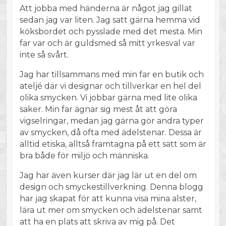
Att jobba med händerna är något jag gillat
sedan jag var liten. Jag satt gärna hemma vid
köksbordet och pysslade med det mesta. Min
far var och är guldsmed så mitt yrkesval var
inte så svårt.
Jag har tillsammans med min far en butik och
ateljé där vi designar och tillverkar en hel del
olika smycken. Vi jobbar gärna med lite olika
saker. Min far ägnar sig mest åt att göra
vigselringar, medan jag gärna gör andra typer
av smycken, då ofta med ädelstenar. Dessa är
alltid etiska, alltså framtagna på ett sätt som är
bra både för miljö och människa.
Jag har även kurser där jag lär ut en del om
design och smyckestillverkning. Denna blogg
har jag skapat för att kunna visa mina alster,
lära ut mer om smycken och ädelstenar samt
att ha en plats att skriva av mig på. Det