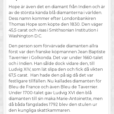
Hope är även det en diamant från Indien och är
av de största kända blå diamanterna i världen.
Dess namn kommer efter Londonbankiren
Thomas Hope som köpte den 1830. Den väger
45,5 carat och visas i Smithsonian Institution i
Washington D.C.
Den person som förvärvade diamanten allra
först var den franske köpmannen Jean Baptiste
Tavernier i Golkonda. Det var under 1660-talet
och i Indien. Han sålde dock vidare den, till
Ludvig XIV, som lät slipa den och fick då vikten
67,5 carat. Han hade den på sig då det var
festligare tillfällen. Nu kallades diamanten för
Bleu de France och även Bleu de Tavernier.
Under 1700-talet gav Ludvig XVI den blå
diamanten till sin maka Marie-Antoinette, men
då båda fängslades 1792 blev den stulen ur
den kungliga skattkammaren.