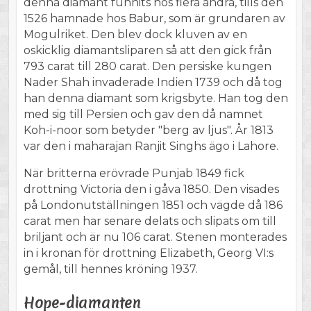
denna diamant funnits hos flera andra, tills den
1526 hamnade hos Babur, som är grundaren av
Mogulriket. Den blev dock kluven av en
oskicklig diamantsliparen så att den gick från
793 carat till 280 carat. Den persiske kungen
Nader Shah invaderade Indien 1739 och då tog
han denna diamant som krigsbyte. Han tog den
med sig till Persien och gav den då namnet
Koh-i-noor som betyder "berg av ljus". År 1813
var den i maharajan Ranjit Singhs ägo i Lahore.
När britterna erövrade Punjab 1849 fick
drottning Victoria den i gåva 1850. Den visades
på Londonutställningen 1851 och vägde då 186
carat men har senare delats och slipats om till
briljant och är nu 106 carat. Stenen monterades
in i kronan för drottning Elizabeth, Georg VI:s
gemål, till hennes kröning 1937.
Hope-diamanten